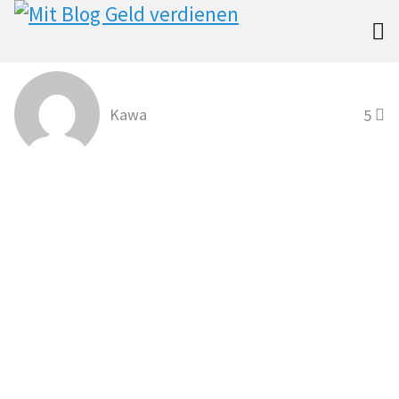

Kawa
5