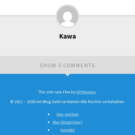
Kawa
SHOW 5 COMMENTS
Leave a Comment
This site runs Flex by
DIYthemes
.
Adrian
Link
Reply
©
2011 –
2026
mit Blog Geld verdienen Alle Rechte vorbehalten.
Name
*
Hallo Ali,
Hier werben
Wer bloggt hier?
Kontakt
ja das Problem mit der Linkentfernung kenne ich auch.