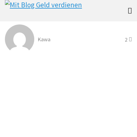

Kawa
2