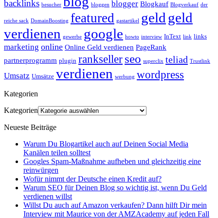
blog
backlinks
blogger
Blogkauf
besucher
bloggen
Blogverkauf
der
geld
geld
featured
reiche sack
DomainBoosting
gastartikel
verdienen
google
InText
links
gewerbe
howto
interview
link
online
marketing
Online Geld verdienen
PageRank
seo
rankseller
teliad
partnerprogramm
plugin
superclix
Trustlink
verdienen
wordpress
Umsatz
Umsätze
werbung
Kategorien
Kategorien
Neueste Beiträge
Warum Du Blogartikel auch auf Deinen Social Media
Kanälen teilen solltest
Googles Spam-Maßnahme aufheben und gleichzeitig eine
reinwürgen
Wofür nimmt der Deutsche einen Kredit auf?
Warum SEO für Deinen Blog so wichtig ist, wenn Du Geld
verdienen willst
Willst Du auch auf Amazon verkaufen? Dann hilft Dir mein
Interview mit Maurice von der AMZAcademy auf jeden Fall