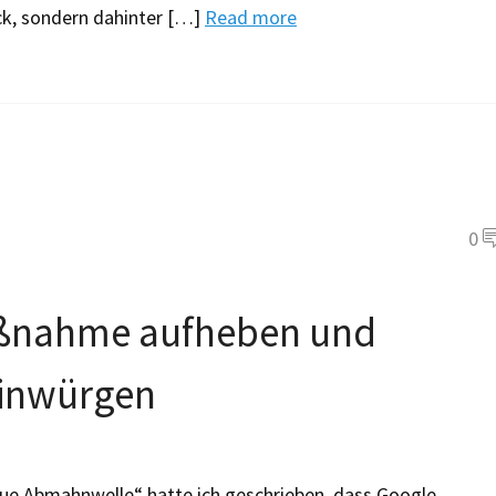
lück, sondern dahinter […]
Read more
0
ßnahme aufheben und
reinwürgen
ue Abmahnwelle“ hatte ich geschrieben, dass Google