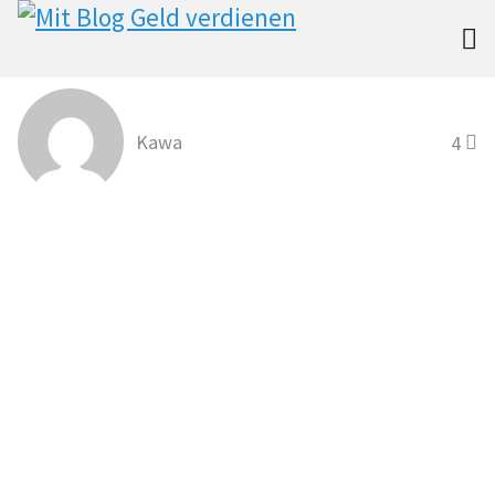

Kawa
4