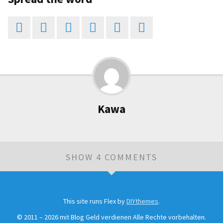






Kawa
SHOW 4 COMMENTS
Leave a Comment
This site runs Flex by
DIYthemes
.
Maik Strunk | Internetmarketing
Link
Reply
©
2011 –
2026
mit Blog Geld verdienen Alle Rechte vorbehalten.