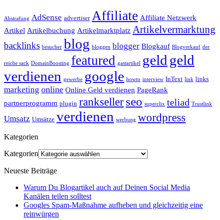
Affiliate
AdSense
Affiliate Netzwerk
advertiser
Abstrafung
Artikelvermarktung
Artikel
Artikelbuchung
Artikelmarktplatz
blog
backlinks
blogger
Blogkauf
besucher
bloggen
Blogverkauf
der
geld
geld
featured
reiche sack
DomainBoosting
gastartikel
verdienen
google
InText
links
gewerbe
howto
interview
link
online
marketing
Online Geld verdienen
PageRank
seo
rankseller
teliad
partnerprogramm
plugin
superclix
Trustlink
verdienen
wordpress
Umsatz
Umsätze
werbung
Kategorien
Kategorien
Neueste Beiträge
Warum Du Blogartikel auch auf Deinen Social Media
Kanälen teilen solltest
Googles Spam-Maßnahme aufheben und gleichzeitig eine
reinwürgen