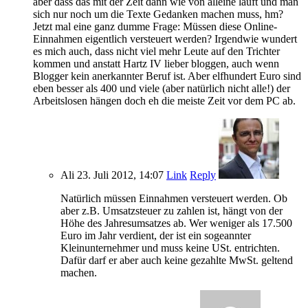
aber dass das mit der Zeit dann wie von alleine läuft und man
sich nur noch um die Texte Gedanken machen muss, hm?
Jetzt mal eine ganz dumme Frage: Müssen diese Online-
Einnahmen eigentlich versteuert werden? Irgendwie wundert
es mich auch, dass nicht viel mehr Leute auf den Trichter
kommen und anstatt Hartz IV lieber bloggen, auch wenn
Blogger kein anerkannter Beruf ist. Aber elfhundert Euro sind
eben besser als 400 und viele (aber natürlich nicht alle!) der
Arbeitslosen hängen doch eh die meiste Zeit vor dem PC ab.
Ali
23. Juli 2012, 14:07
Link
Reply
Natürlich müssen Einnahmen versteuert werden. Ob
aber z.B. Umsatzsteuer zu zahlen ist, hängt von der
Höhe des Jahresumsatzes ab. Wer weniger als 17.500
Euro im Jahr verdient, der ist ein sogeannter
Kleinunternehmer und muss keine USt. entrichten.
Dafür darf er aber auch keine gezahlte MwSt. geltend
machen.