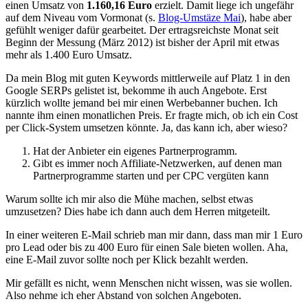
einen Umsatz von
1.160,16 Euro
erzielt. Damit liege ich ungefähr
auf dem Niveau vom Vormonat (s.
Blog-Umstäze Mai
), habe aber
gefühlt weniger dafür gearbeitet. Der ertragsreichste Monat seit
Beginn der Messung (März 2012) ist bisher der April mit etwas
mehr als 1.400 Euro Umsatz.
Da mein Blog mit guten Keywords mittlerweile auf Platz 1 in den
Google SERPs gelistet ist, bekomme ih auch Angebote. Erst
kürzlich wollte jemand bei mir einen Werbebanner buchen. Ich
nannte ihm einen monatlichen Preis. Er fragte mich, ob ich ein Cost
per Click-System umsetzen könnte. Ja, das kann ich, aber wieso?
Hat der Anbieter ein eigenes Partnerprogramm.
Gibt es immer noch Affiliate-Netzwerken, auf denen man
Partnerprogramme starten und per CPC vergüten kann
Warum sollte ich mir also die Mühe machen, selbst etwas
umzusetzen? Dies habe ich dann auch dem Herren mitgeteilt.
In einer weiteren E-Mail schrieb man mir dann, dass man mir 1 Euro
pro Lead oder bis zu 400 Euro für einen Sale bieten wollen. Aha,
eine E-Mail zuvor sollte noch per Klick bezahlt werden.
Mir gefällt es nicht, wenn Menschen nicht wissen, was sie wollen.
Also nehme ich eher Abstand von solchen Angeboten.