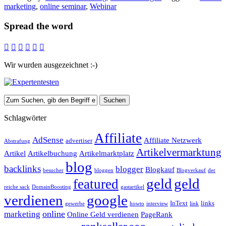
marketing
,
online seminar
,
Webinar
Spread the word






Wir wurden ausgezeichnet :-)
Schlagwörter
Affiliate
AdSense
Affiliate Netzwerk
advertiser
Abstrafung
Artikelvermarktung
Artikel
Artikelbuchung
Artikelmarktplatz
blog
backlinks
blogger
Blogkauf
besucher
bloggen
Blogverkauf
der
geld
geld
featured
reiche sack
DomainBoosting
gastartikel
verdienen
google
InText
links
gewerbe
howto
interview
link
online
marketing
Online Geld verdienen
PageRank