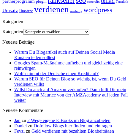
seo
rankseller
teliad
partnerprogramm
plugin
superclix
Trustlink
verdienen
wordpress
Umsatz
Umsätze
werbung
Kategorien
Kategorien
Neueste Beiträge
Warum Du Blogartikel auch auf Deinen Social Media
Kanälen teilen solltest
Googles Spam-Maßnahme aufheben und gleichzeitig eine
reinwürgen
Wofür nimmt der Deutsche einen Kredit auf?
Warum SEO für Deinen Blog so wichtig ist, wenn Du Geld
verdienen willst
Willst Du auch auf Amazon verkaufen? Dann hilft Dir mein
Interview mit Maurice von der AMZAcademy auf jeden Fall
weiter
Neueste Kommentare
Jan
zu
2 Wege eigene E-Books im Blog anzubieten
Daniel
zu
Dofollow Blogs hier finden und eintragen
Fevzi
zu
Geld verdienen mit bezahlten Blogbeiträgen