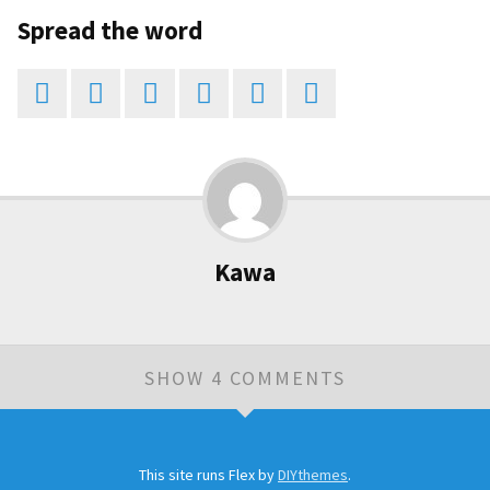
Spread the word






Kawa
SHOW 4 COMMENTS
Leave a Comment
This site runs Flex by
DIYthemes
.