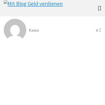

Kawa
4