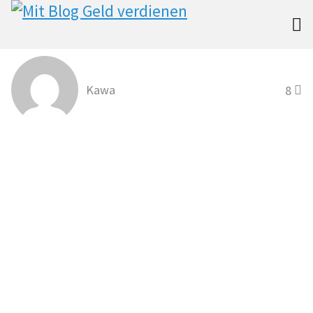

Kawa
8