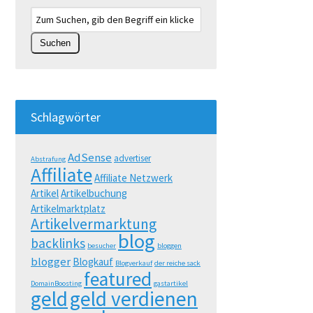
Schlagwörter
AdSense
advertiser
Abstrafung
Affiliate
Affiliate Netzwerk
Artikel
Artikelbuchung
Artikelmarktplatz
Artikelvermarktung
blog
backlinks
besucher
bloggen
blogger
Blogkauf
Blogverkauf
der reiche sack
featured
DomainBoosting
gastartikel
geld
geld verdienen