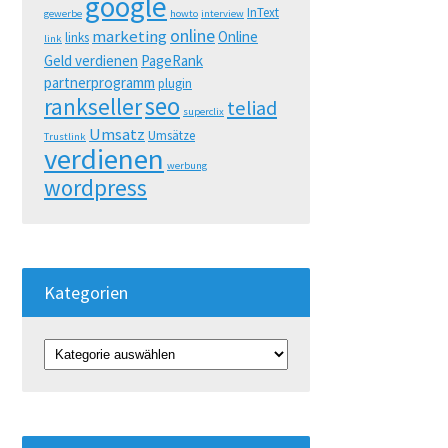
google
InText
gewerbe
howto
interview
online
marketing
Online
links
link
Geld verdienen
PageRank
partnerprogramm
plugin
seo
rankseller
teliad
superclix
Umsatz
Umsätze
Trustlink
verdienen
werbung
wordpress
Kategorien