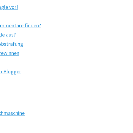
gle vor!
Kommentare finden?
le aus?
Abstrafung
gewinnen
n Blogger
chmaschine