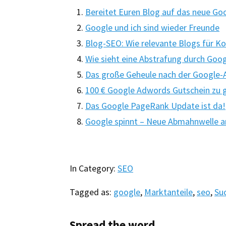
Bereitet Euren Blog auf das neue Goo
Google und ich sind wieder Freunde
Blog-SEO: Wie relevante Blogs für 
Wie sieht eine Abstrafung durch Goog
Das große Geheule nach der Google-
100 € Google Adwords Gutschein zu 
Das Google PageRank Update ist da!
Google spinnt – Neue Abmahnwelle a
In Category:
SEO
Tagged as:
google
,
Marktanteile
,
seo
,
Su
Spread the word