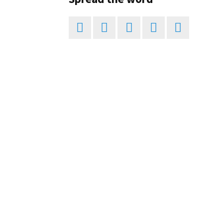




