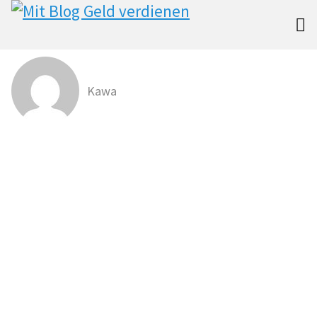

Kawa