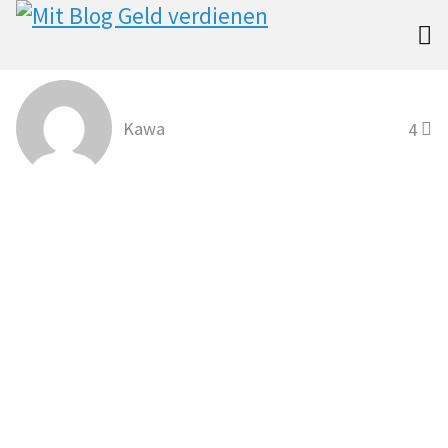

Kawa
4