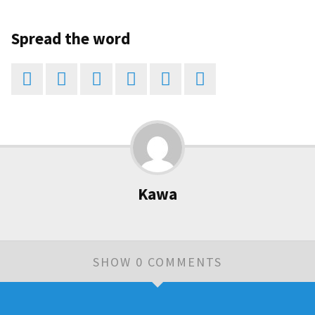
Spread the word






Kawa
SHOW 0 COMMENTS
No comments yet. Be the first.