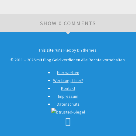
SHOW 0 COMMENTS
Leave a Comment
No comments yet. Be the first.
This site runs Flex by
DIYthemes
.
©
2011 –
2026
mit Blog Geld verdienen Alle Rechte vorbehalten.
Name
*
Hier werben
Wer bloggt hier?
Kontakt
Email
*
Impressum
Datenschutz

Website