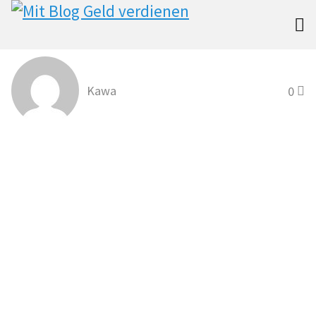

Kawa
0